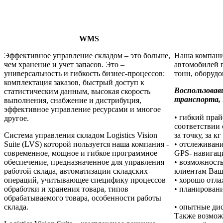
WMS
Эффективное управление складом – это больше,
Наша компани
чем хранение и учет запасов. Это –
автомобилей г
универсальность и гибкость бизнес-процессов:
тонн, оборуд
комплектация заказов, быстрый доступ к
Воспользовав
статистическим данным, высокая скорость
транспорта, 
выполнения, снабжение и дистрибуция,
эффективное управление ресурсами и многое
• гибкий прай
другое.
соответствии 
Система управления складом Logistics Vision
за точку, за кг 
Suite (LVS) которой пользуется наша компания -
• отслеживан
современное, мощное и гибкое программное
GPS- навигац
обеспечение, предназначенное для управления
• возможност
работой склада, автоматизации складских
клиентам Ваш
операций, учитывающее специфику процессов
• хорошо отл
обработки и хранения товара, типов
• планирован
обрабатываемого товара, особенности работы
склада.
• опытные ди
Также возмож